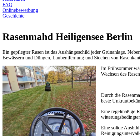
FAQ
Onlinebewerbung
Geschichte
Rasenmahd Heiligensee Berlin
Ein gepflegter Rasen ist das Aushängeschild jeder Grünanlage. Neben
Bewässern und Düngen, Laubentfernung und Stechen von Rasenkant
Im Frühsommer wäch
Wachsen des Rasen
Durch die Rasenmah
beste Unkrautbekäm
Eine regelmäßige Ra
witterungsbedingte
Eine solide Ausbild
Reinigungsintervall