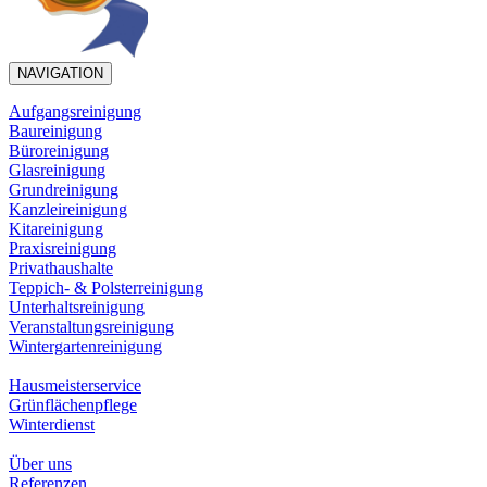
NAVIGATION
Aufgangsreinigung
Baureinigung
Büroreinigung
Glasreinigung
Grundreinigung
Kanzleireinigung
Kitareinigung
Praxisreinigung
Privathaushalte
Teppich- & Polsterreinigung
Unterhaltsreinigung
Veranstaltungsreinigung
Wintergartenreinigung
Hausmeisterservice
Grünflächenpflege
Winterdienst
Über uns
Referenzen