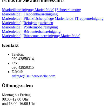
Ist das für Sie auch interessant?
[Stadtvillenreinigung Marienfelde]
[Schneeräumung
Marienfelde]
[Treppenhausreinigung
Marienfelde]
[Pflanzflächenpflege Marienfelde]
[Treppenreinigung
Marienfelde]
[Reinigungsarbeiten
Marienfelde]
[Polstermöbelreinigung
Marienfelde]
[Bürounterhaltsreinigung
Marienfelde]
[Bürocontainerreinigung Marienfelde]
Kontakt
Telefon:
030 42850314
Fax:
030 42850315
E-Mail:
anfrage@saubere-sache.com
Öffnungszeiten:
Montag bis Freitag
08:00–12:00 Uhr
und 13:00–16:00 Uhr