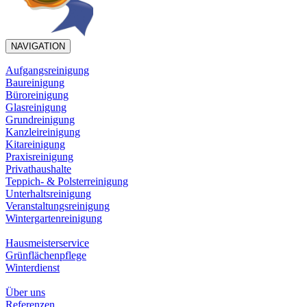
NAVIGATION
Aufgangsreinigung
Baureinigung
Büroreinigung
Glasreinigung
Grundreinigung
Kanzleireinigung
Kitareinigung
Praxisreinigung
Privathaushalte
Teppich- & Polsterreinigung
Unterhaltsreinigung
Veranstaltungsreinigung
Wintergartenreinigung
Hausmeisterservice
Grünflächenpflege
Winterdienst
Über uns
Referenzen