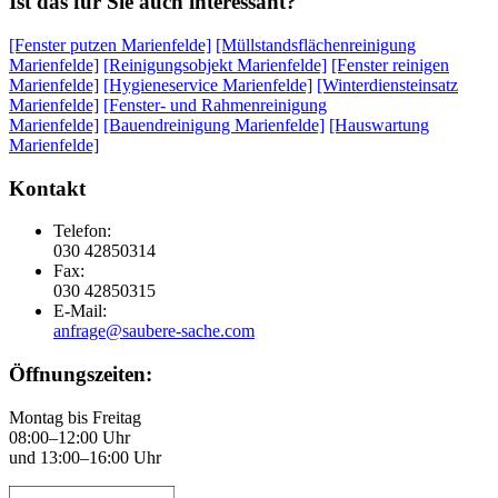
Ist das für Sie auch interessant?
[Fenster putzen Marienfelde]
[Müllstandsflächenreinigung
Marienfelde]
[Reinigungsobjekt Marienfelde]
[Fenster reinigen
Marienfelde]
[Hygieneservice Marienfelde]
[Winterdiensteinsatz
Marienfelde]
[Fenster- und Rahmenreinigung
Marienfelde]
[Bauendreinigung Marienfelde]
[Hauswartung
Marienfelde]
Kontakt
Telefon:
030 42850314
Fax:
030 42850315
E-Mail:
anfrage@saubere-sache.com
Öffnungszeiten:
Montag bis Freitag
08:00–12:00 Uhr
und 13:00–16:00 Uhr