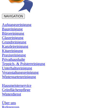
NAVIGATION
Aufgangsreinigung
Baureinigung
Büroreinigung
Glasreinigung
Grundreinigung
Kanzleireinigung
Kitareinigung
Praxisreinigung
Privathaushalte
Teppich- & Polsterreinigung
Unterhaltsreinigung
Veranstaltungsreinigung
Wintergartenreinigung
Hausmeisterservice
Grünflächenpflege
Winterdienst
Über uns
Referenzen