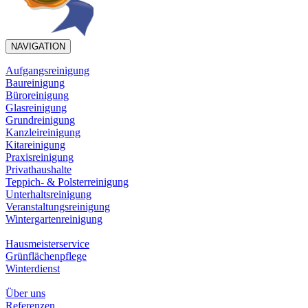
NAVIGATION
Aufgangsreinigung
Baureinigung
Büroreinigung
Glasreinigung
Grundreinigung
Kanzleireinigung
Kitareinigung
Praxisreinigung
Privathaushalte
Teppich- & Polsterreinigung
Unterhaltsreinigung
Veranstaltungsreinigung
Wintergartenreinigung
Hausmeisterservice
Grünflächenpflege
Winterdienst
Über uns
Referenzen