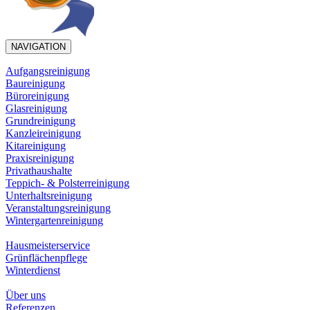
NAVIGATION
Aufgangsreinigung
Baureinigung
Büroreinigung
Glasreinigung
Grundreinigung
Kanzleireinigung
Kitareinigung
Praxisreinigung
Privathaushalte
Teppich- & Polsterreinigung
Unterhaltsreinigung
Veranstaltungsreinigung
Wintergartenreinigung
Hausmeisterservice
Grünflächenpflege
Winterdienst
Über uns
Referenzen