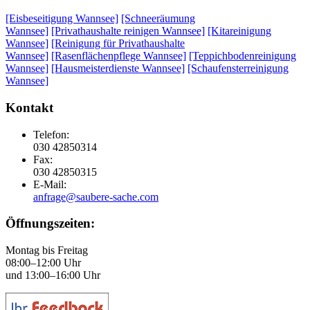
[Eisbeseitigung Wannsee]
[Schneeräumung
Wannsee]
[Privathaushalte reinigen Wannsee]
[Kitareinigung
Wannsee]
[Reinigung für Privathaushalte
Wannsee]
[Rasenflächenpflege Wannsee]
[Teppichbodenreinigung
Wannsee]
[Hausmeisterdienste Wannsee]
[Schaufensterreinigung
Wannsee]
Kontakt
Telefon:
030 42850314
Fax:
030 42850315
E-Mail:
anfrage@saubere-sache.com
Öffnungszeiten:
Montag bis Freitag
08:00–12:00 Uhr
und 13:00–16:00 Uhr