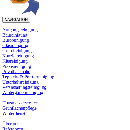
NAVIGATION
Aufgangsreinigung
Baureinigung
Büroreinigung
Glasreinigung
Grundreinigung
Kanzleireinigung
Kitareinigung
Praxisreinigung
Privathaushalte
Teppich- & Polsterreinigung
Unterhaltsreinigung
Veranstaltungsreinigung
Wintergartenreinigung
Hausmeisterservice
Grünflächenpflege
Winterdienst
Über uns
Referenzen