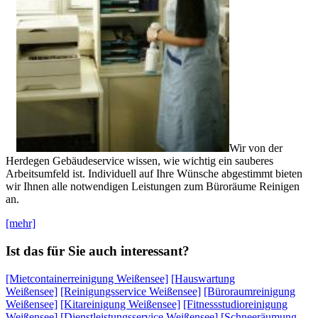
Wir von der
Herdegen Gebäudeservice wissen, wie wichtig ein sauberes
Arbeitsumfeld ist. Individuell auf Ihre Wünsche abgestimmt bieten
wir Ihnen alle notwendigen Leistungen zum Büroräume Reinigen
an.
[mehr]
Ist das für Sie auch interessant?
[Mietcontainerreinigung Weißensee]
[Hauswartung
Weißensee]
[Reinigungsservice Weißensee]
[Büroraumreinigung
Weißensee]
[Kitareinigung Weißensee]
[Fitnessstudioreinigung
Weißensee]
[Dienstleistungsservice Weißensee]
[Schneeräumung