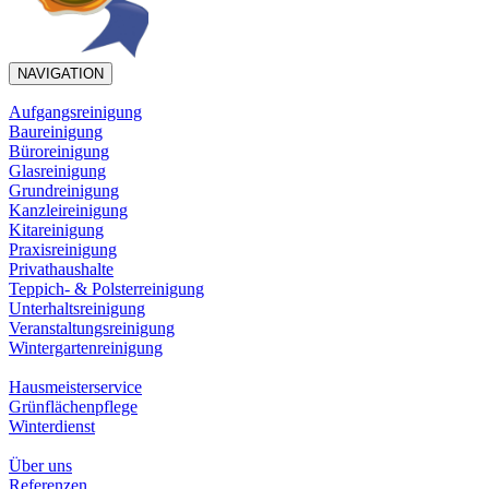
NAVIGATION
Aufgangsreinigung
Baureinigung
Büroreinigung
Glasreinigung
Grundreinigung
Kanzleireinigung
Kitareinigung
Praxisreinigung
Privathaushalte
Teppich- & Polsterreinigung
Unterhaltsreinigung
Veranstaltungsreinigung
Wintergartenreinigung
Hausmeisterservice
Grünflächenpflege
Winterdienst
Über uns
Referenzen