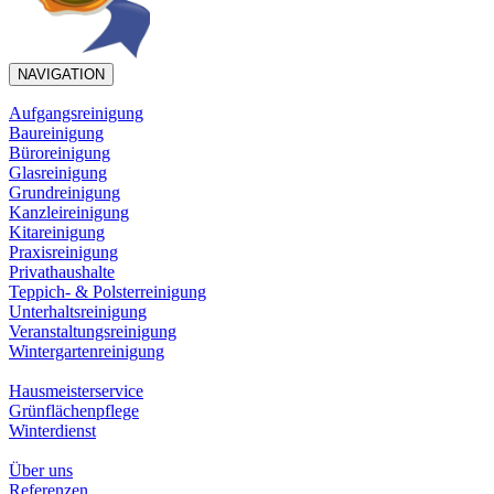
NAVIGATION
Aufgangsreinigung
Baureinigung
Büroreinigung
Glasreinigung
Grundreinigung
Kanzleireinigung
Kitareinigung
Praxisreinigung
Privathaushalte
Teppich- & Polsterreinigung
Unterhaltsreinigung
Veranstaltungsreinigung
Wintergartenreinigung
Hausmeisterservice
Grünflächenpflege
Winterdienst
Über uns
Referenzen