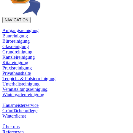
NAVIGATION
Aufgangsreinigung
Baureinigung
Büroreinigung
Glasreinigung
Grundreinigung
Kanzleireinigung
Kitareinigung
Praxisreinigung
Privathaushalte
Teppich- & Polsterreinigung
Unterhaltsreinigung
Veranstaltungsreinigung
Wintergartenreinigung
Hausmeisterservice
Grünflächenpflege
Winterdienst
Über uns
Referenzen