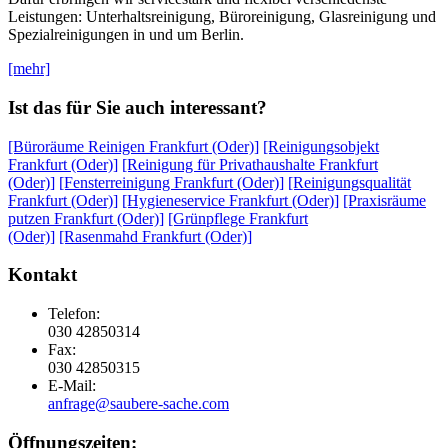
Leistungen: Unterhaltsreinigung, Büroreinigung, Glasreinigung und
Spezialreinigungen in und um Berlin.
[mehr]
Ist das für Sie auch interessant?
[Büroräume Reinigen Frankfurt (Oder)]
[Reinigungsobjekt
Frankfurt (Oder)]
[Reinigung für Privathaushalte Frankfurt
(Oder)]
[Fensterreinigung Frankfurt (Oder)]
[Reinigungsqualität
Frankfurt (Oder)]
[Hygieneservice Frankfurt (Oder)]
[Praxisräume
putzen Frankfurt (Oder)]
[Grünpflege Frankfurt
(Oder)]
[Rasenmahd Frankfurt (Oder)]
Kontakt
Telefon:
030 42850314
Fax:
030 42850315
E-Mail:
anfrage@saubere-sache.com
Öffnungszeiten: