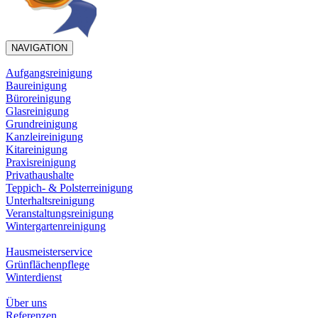
NAVIGATION
Aufgangsreinigung
Baureinigung
Büroreinigung
Glasreinigung
Grundreinigung
Kanzleireinigung
Kitareinigung
Praxisreinigung
Privathaushalte
Teppich- & Polsterreinigung
Unterhaltsreinigung
Veranstaltungsreinigung
Wintergartenreinigung
Hausmeisterservice
Grünflächenpflege
Winterdienst
Über uns
Referenzen