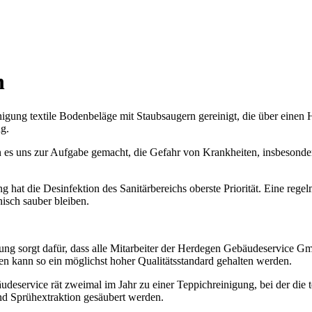
n
gung textile Bodenbeläge mit Staubsaugern gereinigt, die über einen HE
g.
ben es uns zur Aufgabe gemacht, die Gefahr von Krankheiten, insbesonder
ng hat die Desinfektion des Sanitärbereichs oberste Priorität. Eine rege
isch sauber bleiben.
ung sorgt dafür, dass alle Mitarbeiter der Herdegen Gebäudeservice Gm
en kann so ein möglichst hoher Qualitätsstandard gehalten werden.
eservice rät zweimal im Jahr zu einer Teppichreinigung, bei der die 
 Sprühextraktion gesäubert werden.