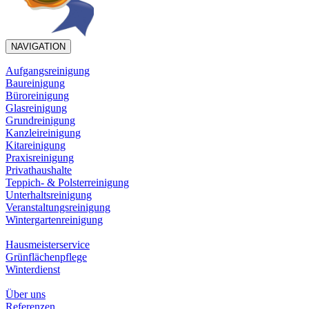
NAVIGATION
Aufgangsreinigung
Baureinigung
Büroreinigung
Glasreinigung
Grundreinigung
Kanzleireinigung
Kitareinigung
Praxisreinigung
Privathaushalte
Teppich- & Polsterreinigung
Unterhaltsreinigung
Veranstaltungsreinigung
Wintergartenreinigung
Hausmeisterservice
Grünflächenpflege
Winterdienst
Über uns
Referenzen