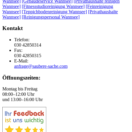
Wannsee]
[Gebäudeservice Wannsee]
[Privathaushalte reinigen
Wannsee]
[Fitnessstudioreinigung Wannsee]
[Feinreinigung
Wannsee]
[Teppichbodenreinigung Wannsee]
[Privathaushalte
Wannsee]
[Reinigungspersonal Wannsee]
Kontakt
Telefon:
030 42850314
Fax:
030 42850315
E-Mail:
anfrage@saubere-sache.com
Öffnungszeiten:
Montag bis Freitag
08:00–12:00 Uhr
und 13:00–16:00 Uhr