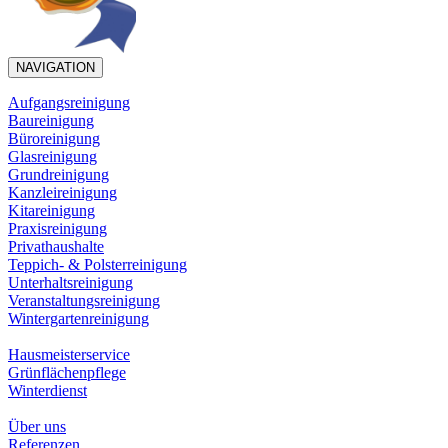
NAVIGATION
Aufgangsreinigung
Baureinigung
Büroreinigung
Glasreinigung
Grundreinigung
Kanzleireinigung
Kitareinigung
Praxisreinigung
Privathaushalte
Teppich- & Polsterreinigung
Unterhaltsreinigung
Veranstaltungsreinigung
Wintergartenreinigung
Hausmeisterservice
Grünflächenpflege
Winterdienst
Über uns
Referenzen