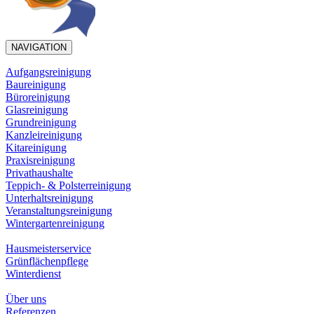
NAVIGATION
Aufgangsreinigung
Baureinigung
Büroreinigung
Glasreinigung
Grundreinigung
Kanzleireinigung
Kitareinigung
Praxisreinigung
Privathaushalte
Teppich- & Polsterreinigung
Unterhaltsreinigung
Veranstaltungsreinigung
Wintergartenreinigung
Hausmeisterservice
Grünflächenpflege
Winterdienst
Über uns
Referenzen