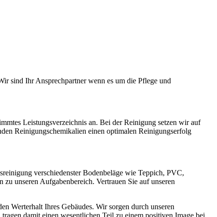
Wir sind Ihr Ansprechpartner wenn es um die Pflege und
immtes Leistungsverzeichnis an. Bei der Reinigung setzen wir auf
nden Reinigungschemikalien einen optimalen Reinigungserfolg
assreinigung verschiedenster Bodenbeläge wie Teppich, PVC,
n zu unseren Aufgabenbereich. Vertrauen Sie auf unseren
 den Werterhalt Ihres Gebäudes. Wir sorgen durch unseren
tragen damit einen wesentlichen Teil zu einem positiven Image bei.