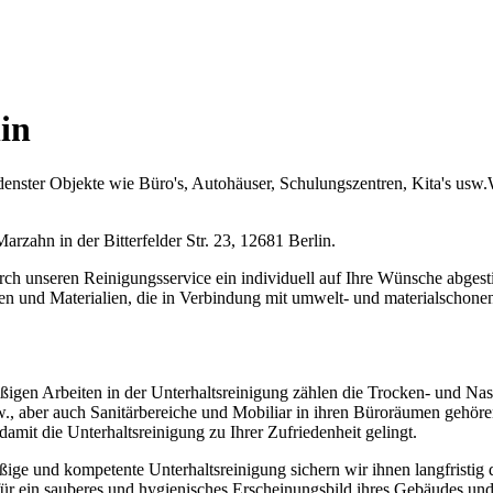
in
enster Objekte wie Büro's, Autohäuser, Schulungszentren, Kita's usw.
zahn in der Bitterfelder Str. 23, 12681 Berlin.
rch unseren Reinigungsservice ein individuell auf Ihre Wünsche abgest
n und Materialien, die in Verbindung mit umwelt- und materialschone
ßigen Arbeiten in der Unterhaltsreinigung zählen die Trocken- und N
., aber auch Sanitärbereiche und Mobiliar in ihren Büroräumen gehöre
damit die Unterhaltsreinigung zu Ihrer Zufriedenheit gelingt.
ige und kompetente Unterhaltsreinigung sichern wir ihnen langfristig
ür ein sauberes und hygienisches Erscheinungsbild ihres Gebäudes und 