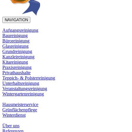
NAVIGATION
Aufgangsreinigung
Baureinigung
Büroreinigung
Glasreinigung
Grundreinigung
Kanzleireinigung
Kitareinigung
Praxisreinigung
Privathaushalte
Teppich- & Polsterreinigung
Unterhaltsreinigung
Veranstaltungsreinigung
Wintergartenreinigung
Hausmeisterservice
Grünflächenpflege
Winterdienst
Über uns
Referenzen