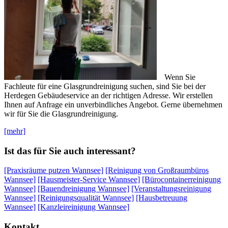
Wenn Sie
Fachleute für eine Glasgrundreinigung suchen, sind Sie bei der
Herdegen Gebäudeservice an der richtigen Adresse. Wir erstellen
Ihnen auf Anfrage ein unverbindliches Angebot. Gerne übernehmen
wir für Sie die Glasgrundreinigung.
[mehr]
Ist das für Sie auch interessant?
[Praxisräume putzen Wannsee]
[Reinigung von Großraumbüros
Wannsee]
[Hausmeister-Service Wannsee]
[Bürocontainerreinigung
Wannsee]
[Bauendreinigung Wannsee]
[Veranstaltungsreinigung
Wannsee]
[Reinigungsqualität Wannsee]
[Hausbetreuung
Wannsee]
[Kanzleireinigung Wannsee]
Kontakt