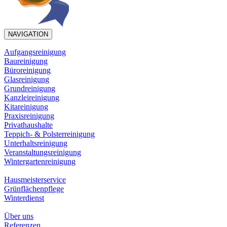
NAVIGATION
Aufgangsreinigung
Baureinigung
Büroreinigung
Glasreinigung
Grundreinigung
Kanzleireinigung
Kitareinigung
Praxisreinigung
Privathaushalte
Teppich- & Polsterreinigung
Unterhaltsreinigung
Veranstaltungsreinigung
Wintergartenreinigung
Hausmeisterservice
Grünflächenpflege
Winterdienst
Über uns
Referenzen